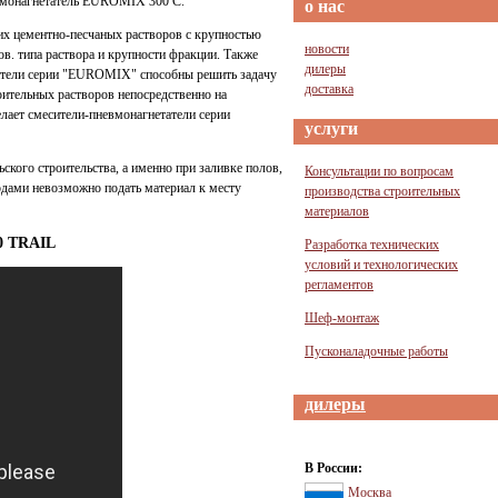
евмонагнетатель EUROMIX 300 C.
о нас
х цементно-песчаных растворов с крупностью
новости
ов. типа раствора и крупности фракции. Также
дилеры
татели серии "EUROMIX" способны решить задачу
доставка
оительных растворов непосредственно на
елает смесители-пневмонагнетатели серии
услуги
ого строительства, а именно при заливке полов,
Консультации по вопросам
одами невозможно подать материал к месту
производства строительных
материалов
00 TRAIL
Разработка технических
условий и технологических
регламентов
Шеф-монтаж
Пусконаладочные работы
дилеры
В России:
Москва