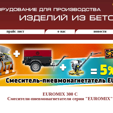
прайс лист
о нас
новости
EUROMIX 300 C
Смесители-пневмонагнетатели серии "EUROMIX"