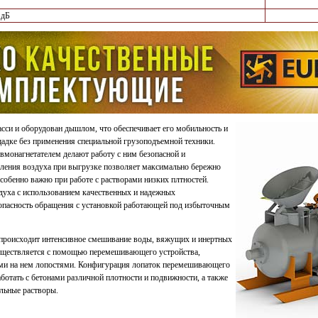
 дБ
асси и оборудован дышлом, что обеспечивает его мобильность и
адке без применения специальной грузоподъемной техники.
вмонагнетателем делают работу с ним безопасной и
вления воздуха при выгрузке позволяет максимально бережно
собенно важно при работе с растворами низких плтностей.
духа с использованием качественных и надежных
пасность обращения с установкой работающей под избыточным
происходит интенсивное смешивание воды, вяжущих и инертных
уществляется с помощью перемешивающего устройства,
ыми на нем лопостями. Конфигурация лопаток перемешивающего
ботать с бетонами различной плотности и подвижности, а также
льные растворы.