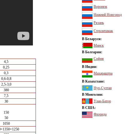
Воронеж
Нижний Новгород
Рязань
Стерлитамак
В Беларуси:
Минск
В Болгарии:
София
4,5
В Индии:
0,25
0,3
Махараштра
0,6-0,8
В Казахстане:
2,5-3,0
Нур-Султан
380
В Монголии:
7,5
Улан-Батор
30
В США:
150
Флорида
50
1050
0×1350×1250