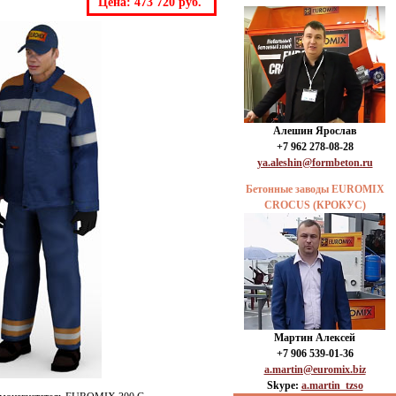
Цена: 473 720 руб.
Алешин Ярослав
+7 962 278-08-28
ya.aleshin@formbeton.ru
Бетонные заводы EUROMIX
CROCUS (КРОКУС)
Мартин Алексей
+7 906 539-01-36
a.martin@euromix.biz
Skype:
a.martin_tzso