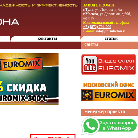
ЗАВОД EUROMIX
г.Тула
, ул. Люлина, д. 6а
г.Москва
, ул.Дорожная, д.60б,
оф.615
Многоканальный тел./факс:
+7 (4872) 704-000
E-mail:
info@formbeton.ru
контакты
статьи
сайты
менеджер проекта