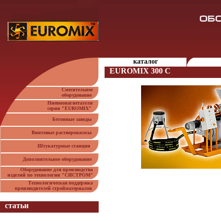
каталог
EUROMIX 300 C
Смесительное
оборудование
Пневмонагнетатели
серии "EUROMIX"
Бетонные заводы
Винтовые растворонасосы
Штукатурные станции
Дополнительное оборудование
Оборудование для производства
изделий по технологии "СИСТРОМ"
Технологическая поддержка
производителей стройматериалов
статьи