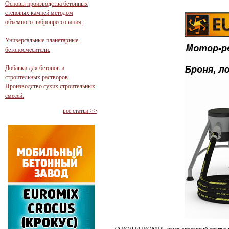
Основы производства бетонных
стеновых камней методом
объемного вибропрессования.
Универсальные планетарные
бетоносмесители.
Добавки для бетонов и
строительных растворов.
Производство сухих строительных
смесей.
все статьи >>