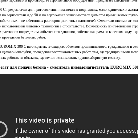
ектировании и производстве строительного оборудования, предлагает смеситель-пн
C предназначен для приготовления и нагнетания подвижных, малоподвижных и жестки
м по горизонтали и до 50 м по вертикали в зависимости от диаметра применяемых рукав
олбетонных и пенобетонных растворов различных плотностей. Смесители-пневмонагне
и использовании литьевых технологий в строительстве. Возможность приготовления стр
х растворов посредством избыточного давления, собственная рама на колесном ходу - д
проведении бетонных работ.
EUROMIX 300 C на открытых площадках объектов промышленного, гражданского и сельск
 щитовой опалубки, проведении восстановительных работ, там, где традиционными мет
ных работах на объектах, где нельзя использовать крупногабаритную технику.
егат для подачи бетона - смеситель пневмонагнетатель EUROMIX 3