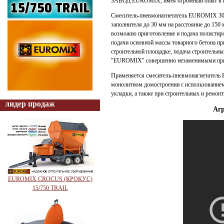
ЗАВОД EUROMIX, имея огромный опыт в про
Смеситель-пневмонагнетатель EUROMIX 300 
заполнителя до 30 мм на расстояние до 150 
возможно приготовление и подача полистир
подачи основной массы товарного бетона пр
строительной площадке, подача строительны
"EUROMIX" совершенно незаменимыми при 
Применяется смеситель-пневмонагнетатель 
монолитном домостроении с использованием
укладки, а также при строительных и ремонт
лидер продаж
Агр
EUROMIX CROCUS (КРОКУС)
15/750 TRAIL