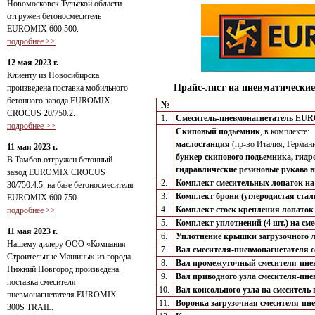
Новомосковск Тульской области
отгружен бетоносмеситель
EUROMIX 600.500.
подробнее >>
12 мая 2023 г.
Клиенту из Новосибирска
Прайс-лист на пневматически
произведена поставка мобильного
бетонного завода EUROMIX
№
CROCUS 20/750.2.
1.
Смеситель-пневмонагнетатель EU
подробнее >>
Скиповый подьемник
, в комплекте:
маслостанция
(пр-во Италия, Германи
11 мая 2023 г.
бункер скипового подьемника, гид
В Тамбов отгружен бетонный
гидравлические резиновые рукава в
завод EUROMIX CROCUS
2.
Комплект смесительных лопаток на
30/750.4.5. на базе бетоносмесителя
3.
Комплект брони (углеродистая ста
EUROMIX 600.750.
4.
Комплект стоек крепления лопаток
подробнее >>
5.
Комплект уплотнений (4 шт.) на 
11 мая 2023 г.
6.
Уплотнение крышки загрузочного 
Нашему дилеру ООО «Компания
7.
Вал смесителя-пневмонагнетателя 
Строительные Машины» из города
8.
Вал промежуточный смесителя-пн
Нижний Новгород произведена
9.
Вал приводного узла смесителя-п
поставка смесителя-
10.
Вал консольного узла на смесител
пневмонагнетателя EUROMIX
11.
Воронка загрузочная смесителя-п
300S TRAIL.