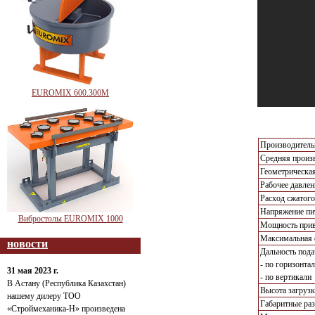
EUROMIX 600.300М
Производительн
Средняя произв
Геометрическая
Рабочее давлен
Расход сжатого
Напряжение пи
Вибростолы EUROMIX 1000
Мощность прив
Максимальная 
новости
Дальность пода
- по горизонта
31 мая 2023 г.
- по вертикали
В Астану (Республика Казахстан)
Высота загрузк
нашему дилеру ТОО
Габаритные ра
«Строймеханика-Н» произведена