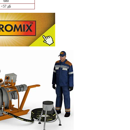
680
<57 дБ