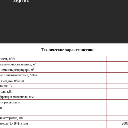
Технические характеристики
ость, м³/ч
одительность за цикл, м³
 емкость резервуара, м³
ие в пневмосистеме, МПа
 воздуха, м³/мин
тания, В
ода, кВт
фракция материала, мм
чи раствора, м
ли
и материала, мм
змеры (L×B×H), мм
280