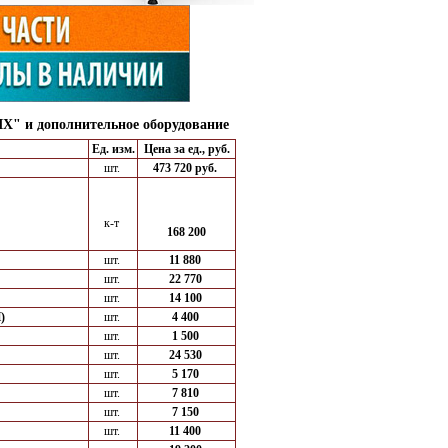
X" и дополнительное оборудование
Ед. изм.
Цена за ед., руб.
шт.
473 720 руб.
к-т
168 200
шт.
11 880
шт.
22 770
шт.
14 100
)
шт.
4 400
шт.
1 500
шт.
24 530
шт.
5 170
шт.
7 810
шт.
7 150
шт.
11 400