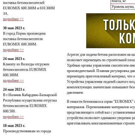
Масса, кг
поставка бетоносмесителей
Уровень шума,
EUROMIX 600.300М и 610.300М
ЗА.
подробнее >>
30 мая 2023 г.
В город Пермь произведена
поставка бетоносмесителя
EUROMIX 600.300М.
подробнее >>
Агрегат для подачи бетона расположен на ш
24 мая 2023 г.
позволяет перемещать по строительной площ
Клиенту из Вологды отгружен
Удобные органы управления смесителем-пне
бетоносмеситель EUROMIX
производительной. Плавная регулировка да
600.300М.
перемещать приготовленный материал, что о
подробнее >>
Устройства управления подачей сжатого воз
комплектующих значительно повышают безо
24 мая 2023 г.
давлением.
В г.Нальчик Кабардино-Балкарской
Республики осуществлена отгрузка
В емкости бетононасоса серии "EUROMIX" 
бетоносмесителя EUROMIX
материалов. Перемешивание материалов ос
600.500.
представляющего собой вал с установленн
подробнее >>
устройства позволяет одинаково уверенно ра
приготавливать многокомпонентные строите
18 мая 2023 г.
Производственникам из города