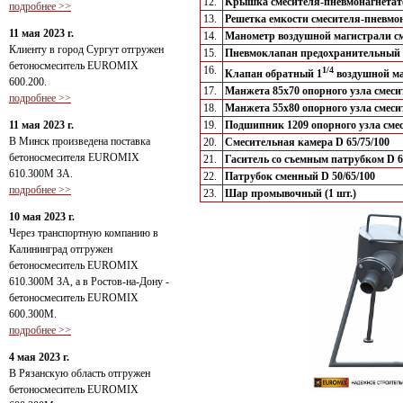
12.
Крышка смесителя-пневмонагнетат
подробнее >>
13.
Решетка емкости смесителя-пневм
11 мая 2023 г.
14.
Манометр воздушной магистрали с
Клиенту в город Сургут отгружен
15.
Пневмоклапан предохранительный 
бетоносмеситель EUROMIX
16.
1/4
Клапан обратный 1
воздушной ма
600.200.
17.
Манжета 85х70 опорного узла смес
подробнее >>
18.
Манжета 55х80 опорного узла смес
11 мая 2023 г.
19.
Подшипник 1209 опорного узла сме
В Минск произведена поставка
20.
Смесительная камера D 65/75/100
бетоносмесителя EUROMIX
21.
Гаситель со съемным патрубком D 
610.300М ЗА.
22.
Патрубок сменный D 50/65/100
подробнее >>
23.
Шар промывочный (1 шт.)
10 мая 2023 г.
Через транспортную компанию в
Калининград отгружен
бетоносмеситель EUROMIX
610.300М ЗА, а в Ростов-на-Дону -
бетоносмеситель EUROMIX
600.300М.
подробнее >>
4 мая 2023 г.
В Рязанскую область отгружен
бетоносмеситель EUROMIX