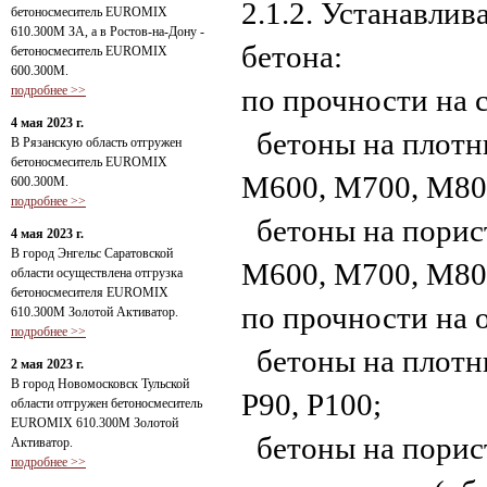
2.1.2. Устанавли
бетоносмеситель EUROMIX
610.300М ЗА, а в Ростов-на-Дону -
бетона:
бетоносмеситель EUROMIX
600.300М.
подробнее >>
по прочности на 
4 мая 2023 г.
бетоны на плотн
В Рязанскую область отгружен
бетоносмеситель EUROMIX
М600, М700, М80
600.300М.
подробнее >>
бетоны на порис
4 мая 2023 г.
В город Энгельс Саратовской
M600, M700, M80
области осуществлена отгрузка
бетоносмесителя EUROMIX
по прочности на 
610.300М Золотой Активатор.
подробнее >>
бетоны на плотны
2 мая 2023 г.
В город Новомосковск Тульской
Р90, Р100;
области отгружен бетоносмеситель
EUROMIX 610.300М Золотой
бетоны на порист
Активатор.
подробнее >>