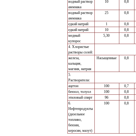
водный раствор
10
0,8
аммиака
водный раствор
25
0,8
аммиака
едкий натрий
1
0,8
едкий натрий
10
0,8
медный
5,30
0,8
купорос
4. Хлористые
растворы солей:
железа,
Насыщенные
0,8
кальция,
магния, натрия
5.
Растворители:
ацетон
100
0,7
бензол, толуол
100
0,8
этиловый спирт
96
0,8
6.
100
0,8
Нефтепродукты
(дизельное
топливо,
бензин,
керосин, мазут)