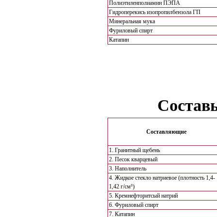
Полиэтиленполиамин ПЭПА
Гидроперекись изопропилбензола ГП
Минеральная мука
Фуриловый спирт
Катапин
Состав
Составляющие
1. Гранитный щебень
2. Песок кварцевый
3. Наполнитель
4. Жидкое стекло натриевое (плотность 1,4-
1,42 г/см³)
5. Кремнефторитсый натрий
6. Фуриловый спирт
7. Катапин