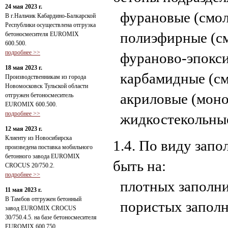
24 мая 2023 г.
фурановые (смол
В г.Нальчик Кабардино-Балкарской
Республики осуществлена отгрузка
полиэфирные (см
бетоносмесителя EUROMIX
600.500.
подробнее >>
фураново-эпокси
18 мая 2023 г.
карбамидные (см
Производственникам из города
Новомосковск Тульской области
акриловые (мон
отгружен бетоносмеситель
EUROMIX 600.500.
подробнее >>
жидкостекольные 
12 мая 2023 г.
Клиенту из Новосибирска
1.4. По виду зап
произведена поставка мобильного
бетонного завода EUROMIX
быть на:
CROCUS 20/750.2.
подробнее >>
плотных заполни
11 мая 2023 г.
В Тамбов отгружен бетонный
пористых заполн
завод EUROMIX CROCUS
30/750.4.5. на базе бетоносмесителя
EUROMIX 600.750.