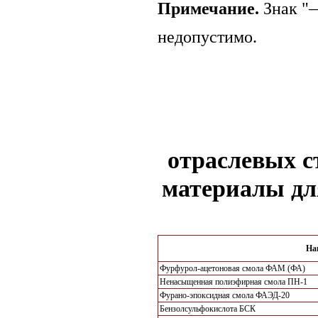
Примечание.
Знак "—
недопустимо.
отраслевых с
материалы дл
На
Фурфурол-ацетоновая смола ФАМ (ФА)
Ненасыщенная полиэфирная смола ПН-1
Фурано-эпоксидная смола ФАЭД-20
Бензолсульфокислота БСК