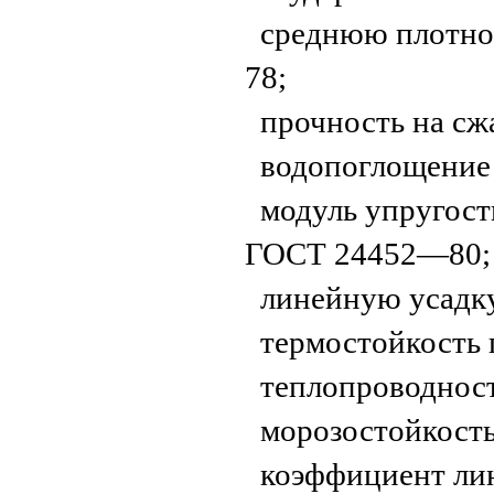
среднюю плотнос
78;
прочность на сж
водопоглощение
модуль упругост
ГОСТ 24452—80;
линейную усадк
термостойкость 
теплопроводнос
морозостойкост
коэффициент лин