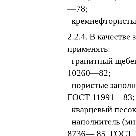
—78;
кремнефтористый
2.2.4. В качестве
применять:
гранитный щебе
10260—82;
пористые запол
ГОСТ 11991—83;
кварцевый песок
наполнитель (ми
8736— 85, ГОСТ