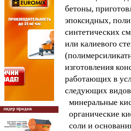
бетоны, приготов
эпоксидных, пол
синтетических см
или калиевого ст
(полимерсиликатн
изготовления кон
работающих в усл
следующих видов
минеральные кис
лидер продаж
органические ки
соли и основани