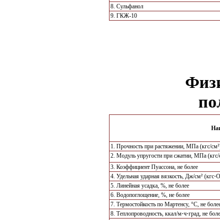
8. Сульфанол
9. ГКЖ-10
Физи
по
На
1. Прочность при растяжении, МПа (кгс/см²)
2. Модуль упругости при сжатии, МПа (кгс/с
3. Коэффициент Пуассона, не более
4. Удельная ударная вязкость, Дж/см² (кгс⋅О
5. Линейная усадка, %, не более
6. Водопоглощение, %, не более
7. Термостойкость по Мартенсу, °С, не боле
8. Теплопроводность, ккал/м⋅ч⋅град, не бол