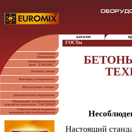
каталог
пр
ГОСТы
Смесительное
БЕТОН
оборудование
Пневмонагнетатели
серии "EUROMIX"
ТЕХ
Бетонные заводы
Винтовые растворонасосы
Штукатурные станции
Дополнительное оборудование
Оборудование для производства
изделий по технологии "СИСТРОМ"
Технологическая поддержка
Несоблюден
производителей стройматериалов
Настоящий станда