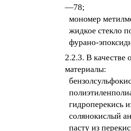
—78;
мономер метилм
жидкое стекло п
фурано-эпоксид
2.2.3. В качеств
материалы:
бензолсульфокис
полиэтиленполи
гидроперекись и
солянокислый а
пасту из перекис