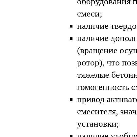
оборудования 
смеси;
наличие тверд
наличие дополн
(вращение осущ
ротор), что по
тяжелые бетонн
гомогенность с
привод активат
смесителя, зна
установки;
наличие удобно