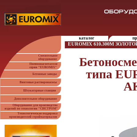
каталог
пр
EUROMIX 610.300M ЗОЛОТ
Смесительное
Бетоносме
оборудование
Пневмонагнетатели
серии "EUROMIX"
типа EU
Бетонные заводы
АК
Винтовые растворонасосы
Штукатурные станции
Дополнительное оборудование
Оборудование для производства
изделий по технологии "СИСТРОМ"
Технологическая поддержка
производителей стройматериалов