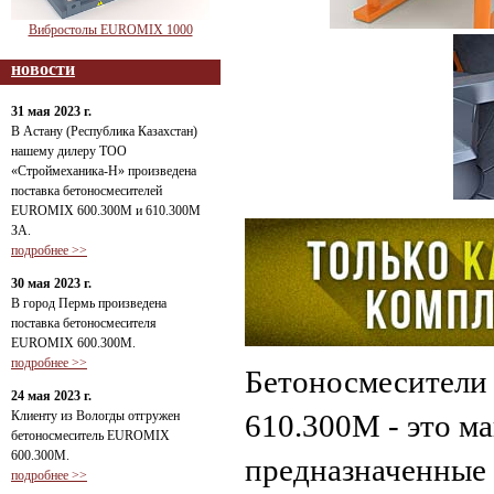
Вибростолы EUROMIX 1000
новости
31 мая 2023 г.
В Астану (Республика Казахстан)
нашему дилеру ТОО
«Строймеханика-Н» произведена
поставка бетоносмесителей
EUROMIX 600.300М и 610.300М
ЗА.
подробнее >>
30 мая 2023 г.
В город Пермь произведена
поставка бетоносмесителя
EUROMIX 600.300М.
подробнее >>
Бетоносмесители
24 мая 2023 г.
Клиенту из Вологды отгружен
610.300М - это м
бетоносмеситель EUROMIX
600.300М.
предназначенные 
подробнее >>