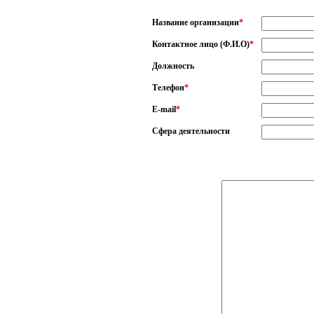
Название организации
*
Контактное лицо (Ф.И.О)
*
Должность
Телефон
*
E-mail
*
Сфера деятельности