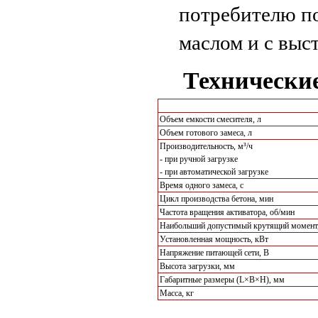
потребителю по
маслом и с выс
Технически
Объем емкости смесителя, л
Объем готового замеса, л
Производительность, м³/ч
- при ручной загрузке
- при автоматической загрузке
Время одного замеса, с
Цикл производства бетона, мин
Частота вращения активатора, об/мин
Наибольший допустимый крутящий момент
Установленная мощность, кВт
Напряжение питающей сети, В
Высота загрузки, мм
Габаритные размеры (L×B×H), мм
Масса, кг