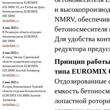
бетоносмеситель EUROMIX
610.300М ЗА, а в Ростов-на-Дону -
и высокопроизво
бетоносмеситель EUROMIX
600.300М.
NMRV, обеспечив
подробнее >>
бетоносмесителя 
4 мая 2023 г.
В Рязанскую область отгружен
бетоносмеситель EUROMIX
Для удобства кон
600.300М.
подробнее >>
редуктора предус
4 мая 2023 г.
В город Энгельс Саратовской
Принцип работы 
области осуществлена отгрузка
бетоносмесителя EUROMIX
типа EUROMIX 6
610.300М Золотой Активатор.
подробнее >>
Отдозированные 
2 мая 2023 г.
В город Новомосковск Тульской
емкость бетоносм
области отгружен бетоносмеситель
EUROMIX 610.300М Золотой
лопастной роторн
Активатор.
подробнее >>