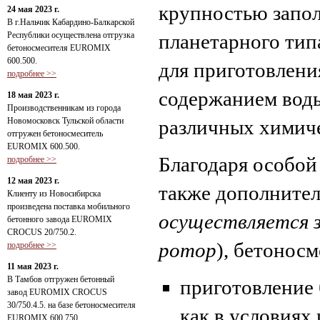
крупностью запол
24 мая 2023 г.
В г.Нальчик Кабардино-Балкарской
Республики осуществлена отгрузка
планетарного ти
бетоносмесителя EUROMIX
600.500.
для приготовлени
подробнее >>
содержанием воды
18 мая 2023 г.
Производственникам из города
Новомосковск Тульской области
различных химиче
отгружен бетоносмеситель
EUROMIX 600.500.
Благодаря особой
подробнее >>
12 мая 2023 г.
также дополнител
Клиенту из Новосибирска
произведена поставка мобильного
осуществляется з
бетонного завода EUROMIX
CROCUS 20/750.2.
ротор
), бетонос
подробнее >>
11 мая 2023 г.
В Тамбов отгружен бетонный
приготовление 
завод EUROMIX CROCUS
30/750.4.5. на базе бетоносмесителя
как в условиях
EUROMIX 600.750.