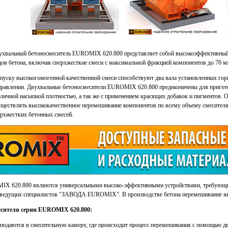
ухвальный бетоносмеситель EUROMIX 620.800 представляет собой высокоэффективный 
дов бетона, включая сверхжесткие смеси с максимальной фракцией компонентов до 70 м
пуску высокогомогенной качественной смеси способствуют два вала установленных го
правлении. Двухвальные бетоносмесители EUROMIX 620.800 предназначены для пригото
зличной насыпной плотностью, а так же с применением красящих добавок и пигментов. О
уществлять высококачественное перемешивание компонентов по всему объему смесителя,
ерхжестких бетонных смесей.
MIX 620.800 являются универсальными высоко-эффективными устройствами, требующ
у ведущих специалистов "ЗАВОДА EUROMIX". В производстве бетона перемешивание я
есителя серии EUROMIX 620.800:
одаются в смесительную камеру, где происходит процесс перемешивания с помощью дв