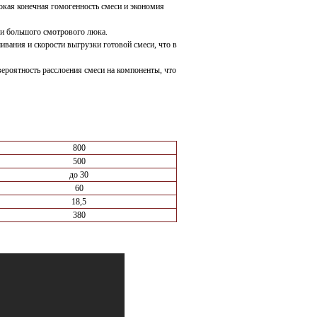
окая конечная гомогенность смеси и экономия
 и большого смотрового люка.
вания и скорости выгрузки готовой смеси, что в
ероятность расслоения смеси на компоненты, что
800
500
до 30
60
18,5
380