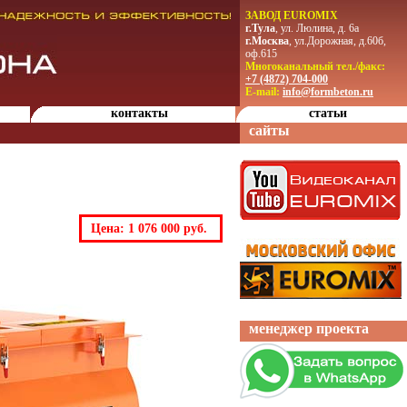
ЗАВОД EUROMIX
г.Тула
, ул. Люлина, д. 6а
г.Москва
, ул.Дорожная, д.60б,
оф.615
Многоканальный тел./факс:
+7 (4872) 704-000
E-mail:
info@formbeton.ru
контакты
статьи
сайты
Цена: 1 076 000 руб.
менеджер проекта