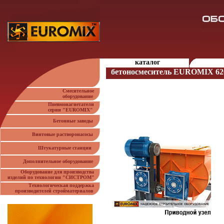
каталог
бетоносмеситель EUROMIX 62
Смесительное
оборудование
Пневмонагнетатели
серии "EUROMIX"
Бетонные заводы
Винтовые растворонасосы
Штукатурные станции
Дополнительное оборудование
Оборудование для производства
изделий по технологии "СИСТРОМ"
Технологическая поддержка
производителей стройматериалов