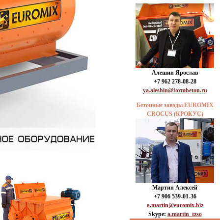
Алешин Ярослав
+7 962 278-08-28
ya.aleshin@formbeton.ru
Бетонные заводы EUROMIX
CROCUS (КРОКУС)
Мартин Алексей
+7 906 539-01-36
a.martin@euromix.biz
Skype:
a.martin_tzso