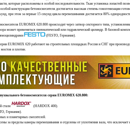
сти, которые расположены в особой последовательности. Ткая установка лопастей позв
т особой конструкции бетоносмесителя достигается высокая степень гомогенизации готов
екунд, при этом за первые 15 секунд цикла перемешивания достигается 80% однородности
оносмесителя EUROMIX 620.800 происходит через затвор секторного типа, установленны
вора может применяться пневматический или гидравлический цилиндр. В базовой компл
вмоцилиндрами
(FESTO, Германия).
серии EUROMIX 620 работают на строительных площадках России и СНГ при производс
 мостов и плотин.
вухвального бетоносмесителя серии EUROMIX 620.800:
й стали
(HARDOX 400).
O, Германия).
ных и планетарных смесителей.
ены за пределы камеры перемешивания и отделены от уплотнения вала, что исключает и