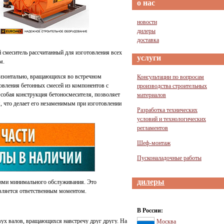
о нас
новости
дилеры
доставка
смеситель рассчитанный для изготовления всех
услуги
м.
ризонтально, вращающихся во встречном
Консультации по вопросам
вления бетонных смесей из компонентов с
производства строительных
собая конструкция бетоносмесителя, позволяет
материалов
 что делает его незаменимым при изготовлении
Разработка технических
условий и технологических
регламентов
Шеф-монтаж
Пусконаладочные работы
дилеры
ими минимального обслуживания. Это
вляется ответственным моментом.
В России:
ух валов, вращающихся навстречу друг другу. На
Москва