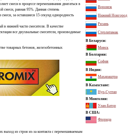
оляет смеси в процессе перемешивания двигаться в
Воронеж
ой смеси, равная 95%. Данная степень
 смеси, за оставшиеся 15 секунд однородность
Нижний Новгород
Рязань
й в нижней части смесителя. В качестве
ектации все двухвальные смесители, производимые
Стерлитамак
В Беларуси:
тве товарных бетонов, железобетонных
Минск
В Болгарии:
София
В Индии:
Махараштра
В Казахстане:
Нур-Султан
В Монголии:
Улан-Батор
В США:
Флорида
х выход из строя из-за контакта с перемешиваемым