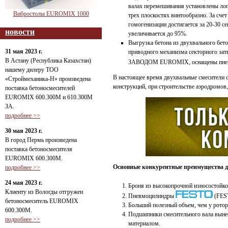
валах перемешивания установлены лопа
Вибростолы EUROMIX 1000
трех плоскостях винтообразно. За сче
гомогенизации достигается за 20-30 с
новости
увеличивается до 95%.
Выгрузка бетона из двухвального бет
31 мая 2023 г.
приводного механизма секторного зат
В Астану (Республика Казахстан)
ЗАВОДОМ EUROMIX, оснащены пне
нашему дилеру ТОО
В настоящее время двухвальные смесители 
«Строймеханика-Н» произведена
конструкций, при строительстве аэродромов,
поставка бетоносмесителей
EUROMIX 600.300М и 610.300М
ЗА.
подробнее >>
30 мая 2023 г.
В город Пермь произведена
поставка бетоносмесителя
EUROMIX 600.300М.
Основные конкурентные преимущества д
подробнее >>
24 мая 2023 г.
Броня из высокопрочной износостойко
Клиенту из Вологды отгружен
Пневмоцилиндры
(FEST
бетоносмеситель EUROMIX
Больший полезный объем, чем у ротор
600.300М.
Подшипники смесительного вала вынес
подробнее >>
материалом.