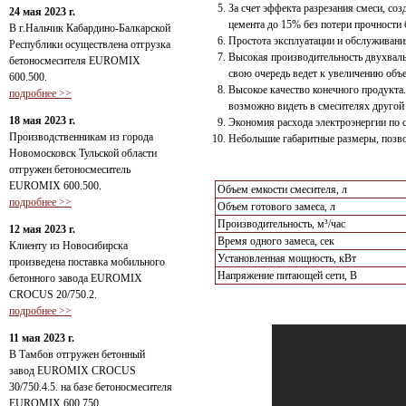
За счет эффекта разрезания смеси, с
24 мая 2023 г.
цемента до 15% без потери прочности 
В г.Нальчик Кабардино-Балкарской
Простота эксплуатации и обслуживани
Республики осуществлена отгрузка
Высокая производительность двухваль
бетоносмесителя EUROMIX
свою очередь ведет к увеличению объ
600.500.
Высокое качество конечного продукта
подробнее >>
возможно видеть в смесителях другой
18 мая 2023 г.
Экономия расхода электроэнергии по 
Производственникам из города
Небольшие габаритные размеры, позв
Новомосковск Тульской области
отгружен бетоносмеситель
EUROMIX 600.500.
Объем емкости смесителя, л
подробнее >>
Объем готового замеса, л
Производительность, м³/час
12 мая 2023 г.
Время одного замеса, сек
Клиенту из Новосибирска
Установленная мощность, кВт
произведена поставка мобильного
Напряжение питающей сети, В
бетонного завода EUROMIX
CROCUS 20/750.2.
подробнее >>
11 мая 2023 г.
В Тамбов отгружен бетонный
завод EUROMIX CROCUS
30/750.4.5. на базе бетоносмесителя
EUROMIX 600.750.