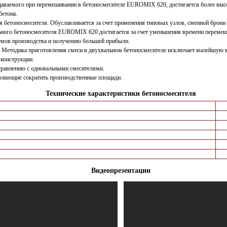
оздаваемого при перемешивании в бетоносмесителе EUROMIX 620, достигается более выс
бетона.
я бетоносмесителя. Обуславливается за счет применения типовых узлов, сменной брони
ного бетоносмесителя EUROMIX 620 достигается за счет уменьшения времени перемеши
емов производства и получению большей прибыли.
. Методика приготовления смеси в двухвальном бетоносмесителе исключает малейшую в
 конструкции.
сравнению с одновальными смесителями.
оляющие сократить производственные площади.
Технические характеристики бетоносмесителя
Видеопрезентации