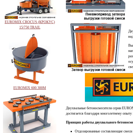
EUROMIX CROCUS (КРОКУС)
15/750 TRAIL
Дв
ви
Вы
на
ра
ос
св
EUROMIX 600.300М
Двухвальные бетоносмесители серии EURO
достигается благодаря многолетнему опыт
Принцип работы двухвального бетоносм
Отдозированные составляющие смеси п