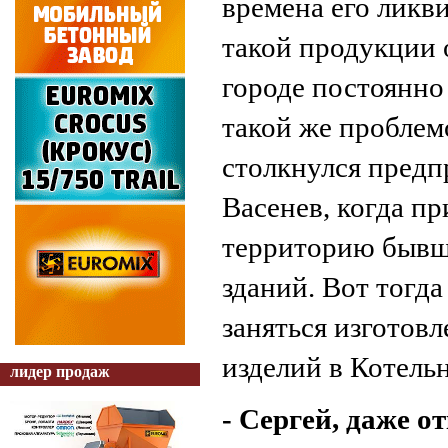
времена его ликв
такой продукции 
городе постоянно 
такой же пробле
столкнулся предп
Васенев, когда п
территорию бывш
зданий. Вот тогда
заняться изготов
изделий в Котель
лидер продаж
- Сергей, даже 