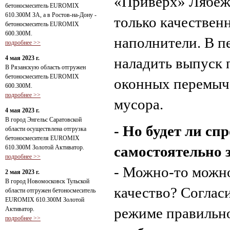
«Приверх» Лябежс
бетоносмеситель EUROMIX
610.300М ЗА, а в Ростов-на-Дону -
только качествен
бетоносмеситель EUROMIX
600.300М.
наполнители. В п
подробнее >>
4 мая 2023 г.
наладить выпуск 
В Рязанскую область отгружен
бетоносмеситель EUROMIX
оконных перемыче
600.300М.
подробнее >>
мусора.
4 мая 2023 г.
В город Энгельс Саратовской
- Но будет ли с
области осуществлена отгрузка
бетоносмесителя EUROMIX
самостоятельно 
610.300М Золотой Активатор.
подробнее >>
- Можно-то можно
2 мая 2023 г.
В город Новомосковск Тульской
качество? Соглас
области отгружен бетоносмеситель
EUROMIX 610.300М Золотой
режиме правильно
Активатор.
подробнее >>