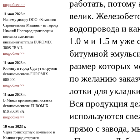
работать, потому
подробнее >>
велик. Железобет
11 мая 2023 г.
Нашему дилеру ООО «Компания
Строительные Машины» из города
водопровода и ка
Нижний Новгород произведена
поставка смесителя-
1.0 м и 1.5 м уже
пневмонагнетателя EUROMIX
300S TRAIL.
битумной эмульси
подробнее >>
11 мая 2023 г.
размер которых м
Клиенту в город Сургут отгружен
бетоносмеситель EUROMIX
по желанию заказ
600.200.
подробнее >>
лотки для укладк
11 мая 2023 г.
В Минск произведена поставка
Вся продукция де
бетоносмесителя EUROMIX
610.300М ЗА.
используются све
подробнее >>
прямо с завода, м
10 мая 2023 г.
Через транспортную компанию в
Калининград отгружен