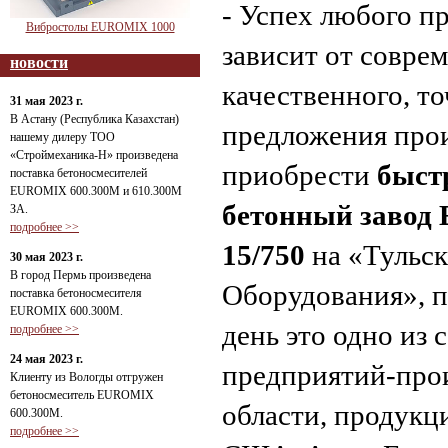
- Успех любого п
Вибростолы EUROMIX 1000
зависит от совре
новости
качественного, т
31 мая 2023 г.
В Астану (Республика Казахстан)
предложения про
нашему дилеру ТОО
«Строймеханика-Н» произведена
приобрести
быст
поставка бетоносмесителей
EUROMIX 600.300М и 610.300М
бетонный заво
ЗА.
подробнее >>
15/750
на «Тульск
30 мая 2023 г.
В город Пермь произведена
Оборудования», п
поставка бетоносмесителя
EUROMIX 600.300М.
день это одно из
подробнее >>
24 мая 2023 г.
предприятий-прои
Клиенту из Вологды отгружен
бетоносмеситель EUROMIX
области, продукц
600.300М.
подробнее >>