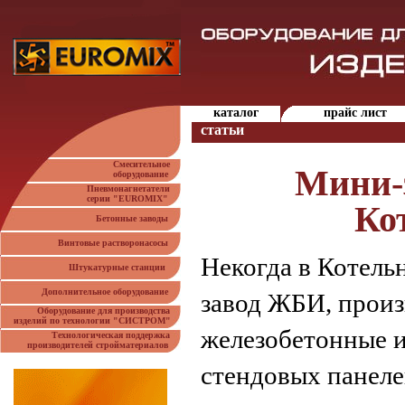
каталог
прайс лист
статьи
Смесительное
Мини-
оборудование
Пневмонагнетатели
серии "EUROMIX"
Ко
Бетонные заводы
Винтовые растворонасосы
Некогда в Котель
Штукатурные станции
Дополнительное оборудование
завод ЖБИ, прои
Оборудование для производства
изделий по технологии "СИСТРОМ"
железобетонные и
Технологическая поддержка
производителей стройматериалов
стендовых панеле