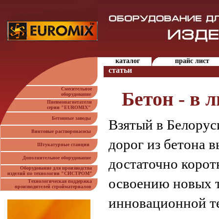
каталог
прайс лист
статьи
Смесительное
Бетон - в 
оборудование
Пневмонагнетатели
серии "EUROMIX"
Бетонные заводы
Взятый в Белорус
Винтовые растворонасосы
дорог из бетона 
Штукатурные станции
Дополнительное оборудование
достаточно корот
Оборудование для производства
изделий по технологии "СИСТРОМ"
освоению новых 
Технологическая поддержка
производителей стройматериалов
инновационной т