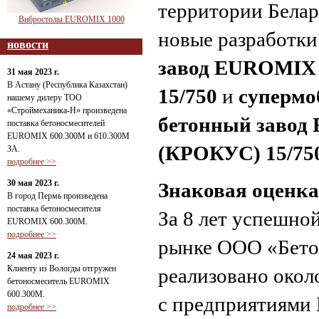
территории Белар
Вибростолы EUROMIX 1000
новые разработки
новости
завод EUROMIX
31 мая 2023 г.
В Астану (Республика Казахстан)
15/750
и
суперм
нашему дилеру ТОО
«Строймеханика-Н» произведена
бетонный заво
поставка бетоносмесителей
EUROMIX 600.300М и 610.300М
(КРОКУС) 15/75
ЗА.
подробнее >>
30 мая 2023 г.
Знаковая оценка
В город Пермь произведена
поставка бетоносмесителя
За 8 лет успешно
EUROMIX 600.300М.
подробнее >>
рынке ООО «Бето
24 мая 2023 г.
Клиенту из Вологды отгружен
реализовано окол
бетоносмеситель EUROMIX
600.300М.
с предприятиями 
подробнее >>