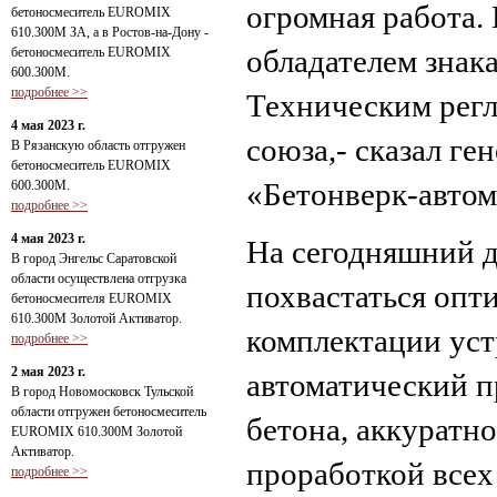
огромная работа. 
бетоносмеситель EUROMIX
610.300М ЗА, а в Ростов-на-Дону -
обладателем знак
бетоносмеситель EUROMIX
600.300М.
подробнее >>
Техническим рег
4 мая 2023 г.
союза,- сказал г
В Рязанскую область отгружен
бетоносмеситель EUROMIX
«Бетонверк-автом
600.300М.
подробнее >>
4 мая 2023 г.
На сегодняшний 
В город Энгельс Саратовской
области осуществлена отгрузка
похвастаться оп
бетоносмесителя EUROMIX
610.300М Золотой Активатор.
комплектации уст
подробнее >>
2 мая 2023 г.
автоматический п
В город Новомосковск Тульской
области отгружен бетоносмеситель
бетона, аккуратн
EUROMIX 610.300М Золотой
Активатор.
проработкой всех
подробнее >>