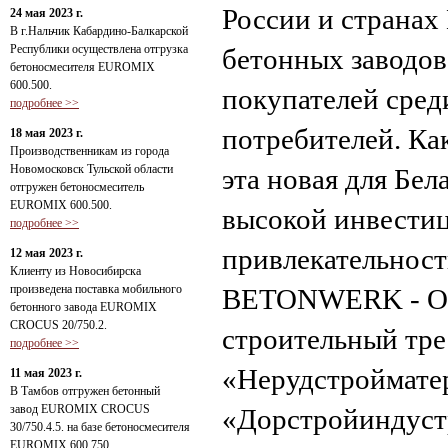
России и странах
24 мая 2023 г.
В г.Нальчик Кабардино-Балкарской
Республики осуществлена отгрузка
бетонных заводов
бетоносмесителя EUROMIX
600.500.
покупателей сред
подробнее >>
потребителей. Ка
18 мая 2023 г.
Производственникам из города
Новомосковск Тульской области
эта новая для Бел
отгружен бетоносмеситель
EUROMIX 600.500.
высокой инвести
подробнее >>
привлекательност
12 мая 2023 г.
Клиенту из Новосибирска
произведена поставка мобильного
BETONWERK - O
бетонного завода EUROMIX
CROCUS 20/750.2.
строительный тр
подробнее >>
«Нерудстроймат
11 мая 2023 г.
В Тамбов отгружен бетонный
завод EUROMIX CROCUS
«Дорстройиндуст
30/750.4.5. на базе бетоносмесителя
EUROMIX 600.750.