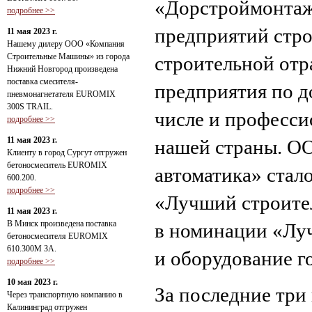
«Дорстроймонтаж
подробнее >>
предприятий стро
11 мая 2023 г.
Нашему дилеру ООО «Компания
Строительные Машины» из города
строительной отр
Нижний Новгород произведена
поставка смесителя-
предприятия по д
пневмонагнетателя EUROMIX
300S TRAIL.
числе и професс
подробнее >>
11 мая 2023 г.
нашей страны. О
Клиенту в город Сургут отгружен
бетоносмеситель EUROMIX
автоматика» стал
600.200.
подробнее >>
«Лучший строите
11 мая 2023 г.
В Минск произведена поставка
в номинации «Луч
бетоносмесителя EUROMIX
610.300М ЗА.
и оборудование г
подробнее >>
10 мая 2023 г.
За последние три
Через транспортную компанию в
Калининград отгружен